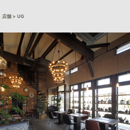
>
店舗
>
UG