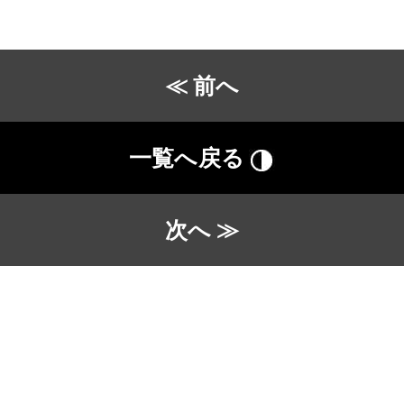
≪ 前へ
一覧へ戻る
次へ ≫
COPYRIGHT © BUIL,AID CORPORATION. ALL RIGHTS RESERVED.